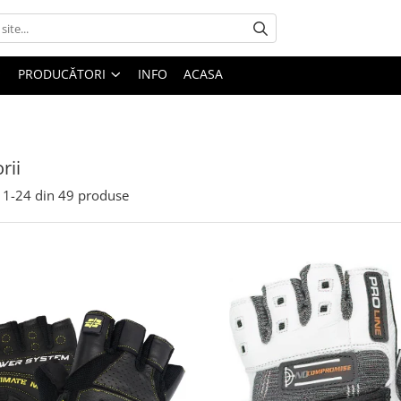
PRODUCĂTORI
INFO
ACASA
rii
1-
24
din
49
produse