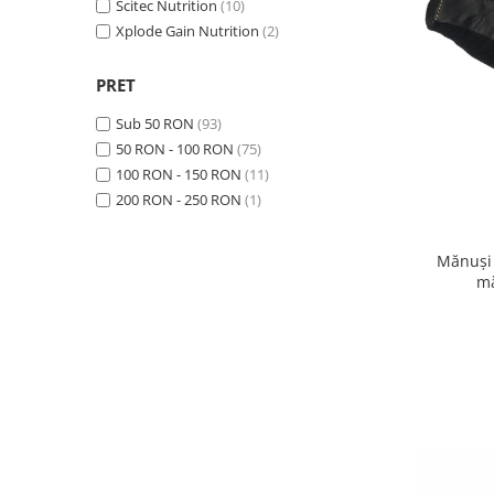
Slăbire, arderea grăsimilor
Scitec Nutrition
(10)
Xplode Gain Nutrition
(2)
Înlocuitori de mese
Carbohidrați
PRET
Apărarea sanătății
Sub 50 RON
(93)
Vitamine și minerale
50 RON - 100 RON
(75)
Extracte din plante medicinale
100 RON - 150 RON
(11)
200 RON - 250 RON
(1)
Izoflavoni
Probiotice și enzime digestive
Mănuși 
Sport de anduranţă, outdoor
mă
Produse pentru relaxare
Collagen
Alte suplimente