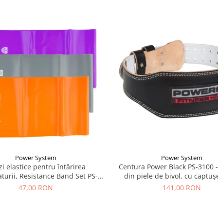
Power System
Power System
i elastice pentru întărirea
Centura Power Black PS-3100 -
turii, Resistance Band Set PS-
din piele de bivol, cu captuș
4007
spumă
47,00 RON
141,00 RON