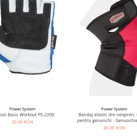
Power System
Power System
usi Basic Workout PS-2200
Bandaj elastic din neopren,
pentru genunchi - Genunchi
32,00 RON
Knee Support PS-601
40,00 RON