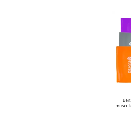
Benz
muscula