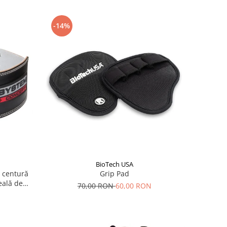
-14%
BioTech USA
 centură
Grip Pad
eală de
70,00 RON
60,00 RON