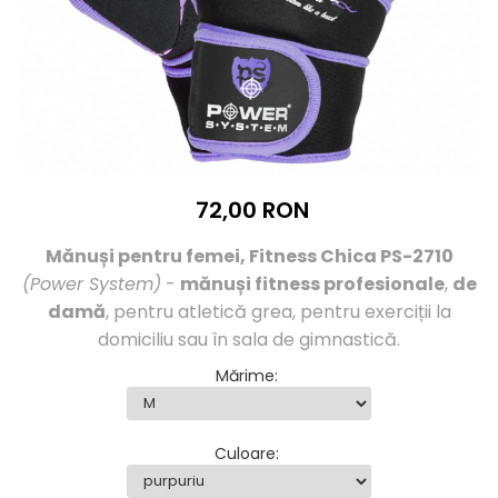
Înlocuitori de mese
Carbohidrați
Apărarea sanătății
Vitamine și minerale
Extracte din plante medicinale
Izoflavoni
Probiotice și enzime digestive
72,00 RON
Sport de anduranţă, outdoor
Mănuși pentru femei, Fitness Chica PS-2710
Produse pentru relaxare
(Power System)
-
mănuși fitness profesionale
,
de
Collagen
damă
, pentru atletică grea, pentru exerciții la
Alte suplimente
domiciliu sau în sala de gimnastică.
Mărime
:
Culoare
: