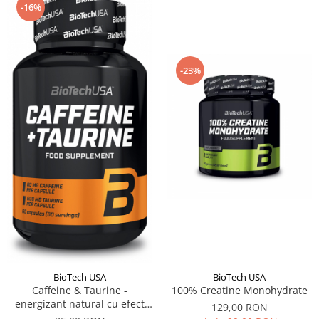
-16%
-23%
BioTech USA
BioTech USA
Caffeine & Taurine -
100% Creatine Monohydrate
energizant natural cu efect
129,00 RON
reconfortant