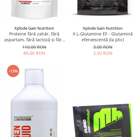
Slăbire, arderea grăsimilor
Înlocuitori de mese
Carbohidrați
Xplode Gain Nutrition
Xplode Gain Nutrition
Apărarea sanătății
Proteine fără zahăr, fără
X L-Glutamine EF - Glutamină
Vitamine și minerale
aspartam, fără lactoză și fără
efervescentă (la plic)
gluten - X Whey ZERO
110,00 RON
3,00 RON
Extracte din plante medicinale
89,00 RON
2,50 RON
Izoflavoni
Probiotice și enzime digestive
-13%
Sport de anduranţă, outdoor
Produse pentru relaxare
Collagen
Alte suplimente