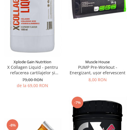
Muscle House
Xplode Gain Nutrition
PUMP Pre-Workout -
X Collagen Liquid - pentru
Energizant, ușor efervescent
refacerea cartilajelor și
menținerea vâscozității
8,00 RON
79,00 RON
lichidului sinovial
de la 69,00 RON
-7%
-8%