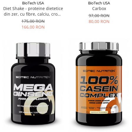
BioTech USA
BioTech USA
Diet Shake - proteine dietetice
Carbox
din zer, cu fibre, calciu, crom,
97,00 RON
l-carnitină, extracte naturale
175,00 RON
80,00 RON
și bromelaină
166,00 RON