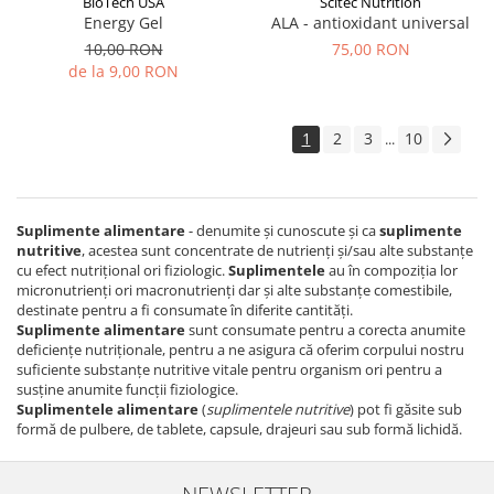
BioTech USA
Scitec Nutrition
Energy Gel
ALA - antioxidant universal
10,00 RON
75,00 RON
de la 9,00 RON
1
2
3
10
...
Suplimente alimentare
- denumite și cunoscute și ca
suplimente
nutritive
, acestea sunt concentrate de nutrienți și/sau alte substanțe
cu efect nutrițional ori fiziologic.
Suplimentele
au în compoziția lor
micronutrienți ori macronutrienți dar și alte substanțe comestibile,
destinate pentru a fi consumate în diferite cantități.
Suplimente alimentare
sunt consumate pentru a corecta anumite
deficiențe nutriționale, pentru a ne asigura că oferim corpului nostru
suficiente substanțe nutritive vitale pentru organism ori pentru a
susține anumite funcții fiziologice.
Suplimentele alimentare
(
suplimentele nutritive
) pot fi găsite sub
formă de pulbere, de tablete, capsule, drajeuri sau sub formă lichidă.