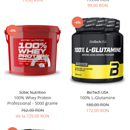
99,00 RON
-4%
-4%
Scitec Nutrition
BioTech USA
100% Whey Protein
100% L-Glutamine
Professional - 5000 grame
180,00 RON
762,00 RON
172,00 RON
de la 729,00 RON