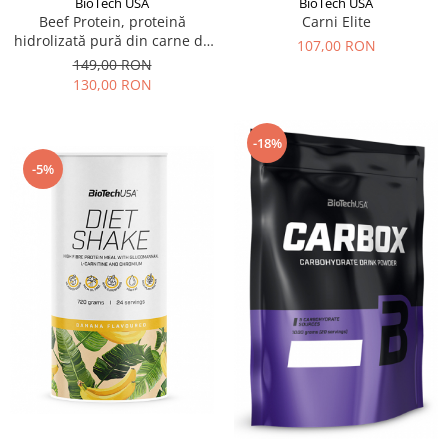
BioTech USA
BioTech USA
Beef Protein, proteină
Carni Elite
hidrolizată pură din carne de
107,00 RON
vită, fără creatină
149,00 RON
130,00 RON
-18%
-5%