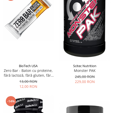
BioTech USA
Scitec Nutrition
Zero Bar - Baton cu proteine,
Monster PAK
fără lactoză, fără gluten, fără
245,00 RON
zahăr, fără aspartam, îndulcit
13,00 RON
229,00 RON
cu ștevia
12,00 RON
-14%