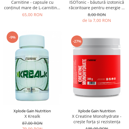
Carnitine - capsule cu
ISOTonic - băutură izotonică
conținut mare de L-carnitină,
răcoritoare pentru energie și
fără stimulente
hidratare
65,00 RON
8,00 RON
de la 7,00 RON
-9%
-27%
Xplode Gain Nutrition
Xplode Gain Nutrition
X Creatine Monohydrate -
X Krealk
crește forţa şi rezistenţa
87,00 RON
135,00 RON
79,00 RON