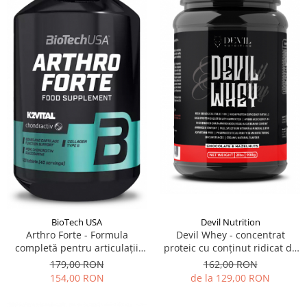
Devil Nutrition
BioTech USA
Devil Whey - concentrat
Arthro Forte - Formula
proteic cu conținut ridicat de
completă pentru articulații
proteine și cu un conținut
sănătoase
162,00 RON
179,00 RON
redus de carbohidrați
de la 129,00 RON
154,00 RON