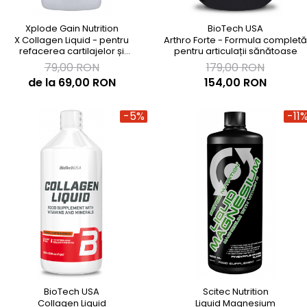
Înlocuitori de mese
Carbohidrați
Xplode Gain Nutrition
BioTech USA
X Collagen Liquid - pentru
Arthro Forte - Formula completă
Apărarea sanătății
refacerea cartilajelor și
pentru articulații sănătoase
menținerea vâscozității lichidului
Vitamine și minerale
79,00 RON
179,00 RON
sinovial
de la 69,00 RON
154,00 RON
Extracte din plante medicinale
Izoflavoni
-5%
-11
Probiotice și enzime digestive
Sport de anduranţă, outdoor
Produse pentru relaxare
Collagen
Alte suplimente
BioTech USA
Scitec Nutrition
Collagen Liquid
Liquid Magnesium