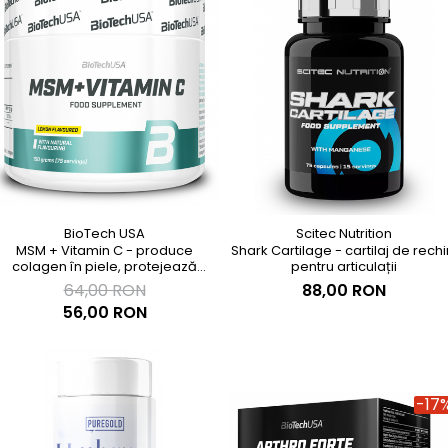
BioTech USA
Scitec Nutrition
MSM + Vitamin C - produce
Shark Cartilage - cartilaj de rechi
colagen în piele, protejează
pentru articulații
articulațiile și reface cartilajele
64,00 RON
88,00 RON
56,00 RON
-17