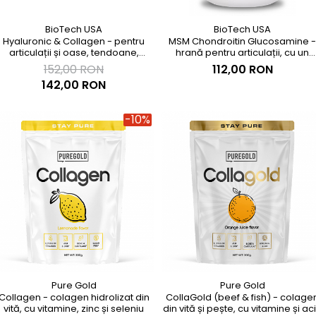
BioTech USA
BioTech USA
Hyaluronic & Collagen - pentru
MSM Chondroitin Glucosamine -
articulații și oase, tendoane,
hrană pentru articulații, cu un
cartilaje, piele și mușchi
raport echilibrat de glucozamină
152,00 RON
112,00 RON
condroitină și MSM
142,00 RON
-10%
Pure Gold
Pure Gold
Collagen - colagen hidrolizat din
CollaGold (beef & fish) - colage
vită, cu vitamine, zinc și seleniu
din vită și pește, cu vitamine și ac