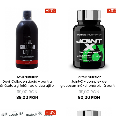
-10%
-9
Devil Nutrition
Scitec Nutrition
Devil Collagen Liquid - pentru
Joint-X - complex de
ănătatea și întărirea articulațiilor,
glucosamină-chondroitină pentr
a pielii, a părului și unghiilor
întreţinerea articulaţiilor
99,00 RON
99,00 RON
89,00 RON
90,00 RON
-13%