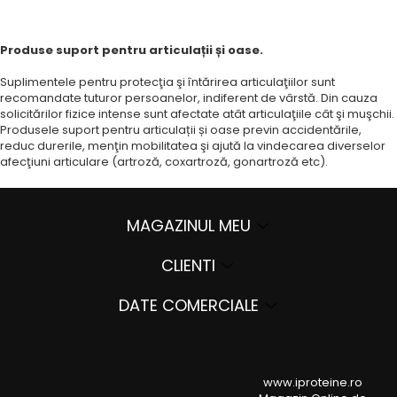
Produse suport pentru articulații și oase.
Suplimentele pentru protecţia şi întărirea articulaţiilor sunt
recomandate tuturor persoanelor, indiferent de vârstă. Din cauza
solicitărilor fizice intense sunt afectate atât articulaţiile cât şi muşchii.
Produsele suport pentru articulații și oase previn accidentările,
reduc durerile, menţin mobilitatea şi ajută la vindecarea diverselor
afecţiuni articulare (artroză, coxartroză, gonartroză etc).
MAGAZINUL MEU
CLIENTI
DATE COMERCIALE