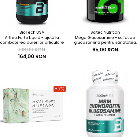
BioTech USA
Scitec Nutrition
Arthro Forte Liquid - ajută la
Mega Glucosamine - sulfat de
combaterea durerilor articulare
glucozamină pentru sănătatea
articulaţiilor
198,00 RON
85,00 RON
164,00 RON
-7%