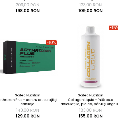
209,00 RON
123,00 RON
198,00 RON
109,00 RON
-15
-10%
Scitec Nutrition
Scitec Nutrition
rthroxon Plus - pentru articulații și
Collagen Liquid - întărește
cartilaje
articulațiile, pielea, părul și unghii
143,00 RON
183,00 RON
129,00 RON
155,00 RON