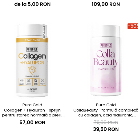
hialuronic
de la 5,00 RON
109,00 RON
-50
Pure Gold
Pure Gold
Collagen + Hyaluron - sprijin
CollaBeauty - formulă complex
pentru starea normală a pielii,
cu colagen, acid hialuronic,
părului și sistemului imunitar
glucozamină, condroitină, MSM ș
57,00 RON
79,00 RON
vitamine - Lichidare de stoc!
39,50 RON