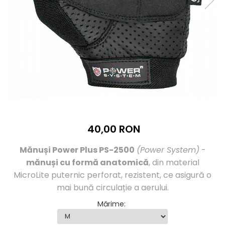
Înlocuitori de mese
Carbohidrați
Apărarea sanătății
Vitamine și minerale
Extracte din plante medicinale
Izoflavoni
Probiotice și enzime digestive
Sport de anduranţă, outdoor
Produse pentru relaxare
40,00 RON
Collagen
Alte suplimente
Mănuși Power Plus PS-2500
(Power System)
-
mănuși cu formă anatomică
, din material
MicroLite puternic perforat, rezistent, ce asigură o
mai bună circulație a aerului.
Mărime
: