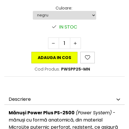
Culoare
:
IN STOC
ADAUGA IN COS
Cod Produs:
PWSPP25-MN
Descriere
Mănuși Power Plus PS-2500
(Power System)
-
mănuși cu formă anatomică, din material
MicroLite puternic perforat, rezistent, ce asigură