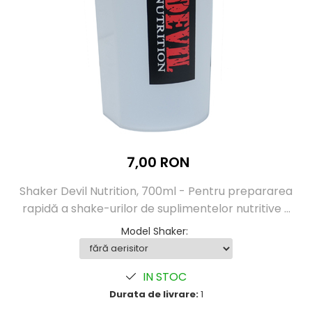
Înlocuitori de mese
Carbohidrați
Apărarea sanătății
Vitamine și minerale
Extracte din plante medicinale
Izoflavoni
Probiotice și enzime digestive
Sport de anduranţă, outdoor
7,00 RON
Produse pentru relaxare
Collagen
Shaker Devil Nutrition, 700ml - Pentru prepararea
Alte suplimente
rapidă a shake-urilor de suplimentelor nutritive ...
Model Shaker
:
IN STOC
Durata de livrare:
1