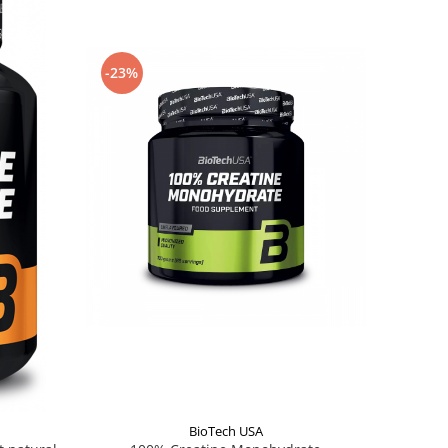
-23%
BioTech USA