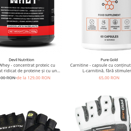
Devil Nutrition
Pure Gold
Whey - concentrat proteic cu
Carnitine - capsule cu conținu
t ridicat de proteine și cu un
L-carnitină, fără stimule
inut redus de carbohidrați
,00 RON
de la 129,00 RON
65,00 RON