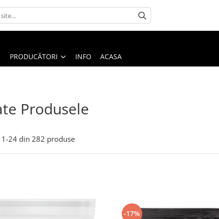
PRODUCĂTORI
INFO
ACASA
te Produsele
1-
24
din
282
produse
-17%