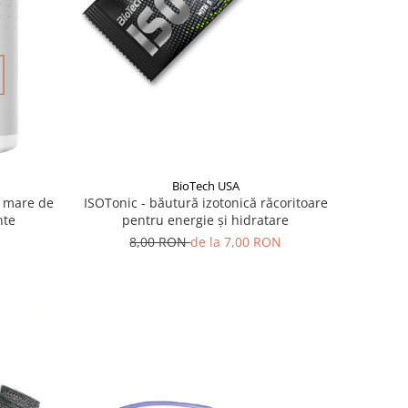
BioTech USA
t mare de
ISOTonic - băutură izotonică răcoritoare
nte
pentru energie și hidratare
8,00 RON
de la 7,00 RON