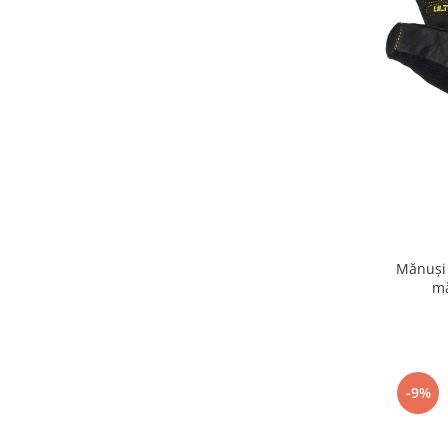
Mănuși 
mă
-9%