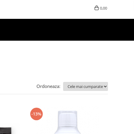
0,00
Ordoneaza:
-13%