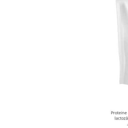
Slăbire, arderea grăsimilor
Înlocuitori de mese
Carbohidrați
Apărarea sanătății
Vitamine și minerale
Extracte din plante medicinale
Izoflavoni
Probiotice și enzime digestive
Sport de anduranţă, outdoor
Produse pentru relaxare
Collagen
Alte suplimente
Proteine
lactoz