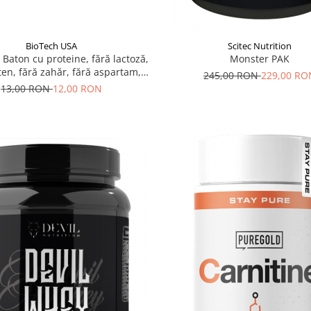
BioTech USA
Scitec Nutrition
 Baton cu proteine, fără lactoză,
Monster PAK
ten, fără zahăr, fără aspartam,
245,00 RON
229,00 RO
îndulcit cu ștevia
13,00 RON
12,00 RON