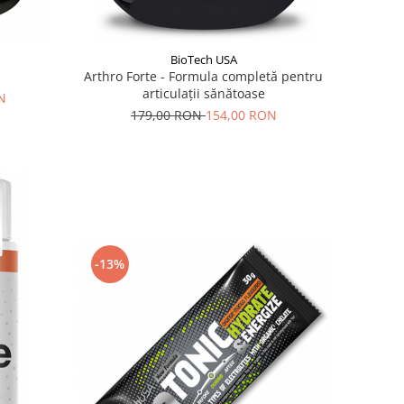
BioTech USA
Arthro Forte - Formula completă pentru
articulații sănătoase
N
179,00 RON
154,00 RON
-13%