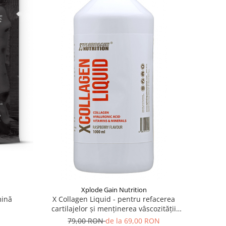
Xplode Gain Nutrition
mină
X Collagen Liquid - pentru refacerea
cartilajelor și menținerea vâscozității
lichidului sinovial
79,00 RON
de la 69,00 RON