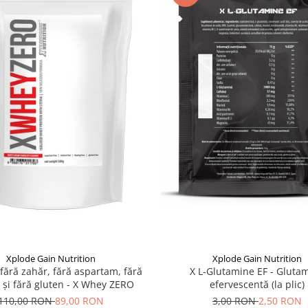
Xplode Gain Nutrition
Xplode Gain Nutrition
 fără zahăr, fără aspartam, fără
X L-Glutamine EF - Gluta
ă și fără gluten - X Whey ZERO
efervescentă (la plic)
110,00 RON
89,00 RON
3,00 RON
2,50 RON