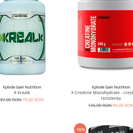
Xplode Gain Nutrition
Xplode Gain Nutrition
X Creatine Monohydrate - crește
X Krealk
rezistenţa
87,00 RON
79,00 RON
135,00 RON
99,00 RO
-16%