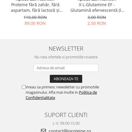
X L-Glutamine EF -
Proteine fără zahăr, fără
Glutamină efervescentă (la
aspartam, fără lactoză și
plic)
fără gluten - X Whey ZERO
3,00 RON
110,00 RON
2,50 RON
89,00 RON
NEWSLETTER
Nu rata ofertele si promotiile noastre
Vreau sa primesc newsletter cu promotiile
magazinului. Afla mai multe in
Politica de
Confidentialitate
SUPORT CLIENTI
L-V: 09.00-15.00
contact@iproteine.ro