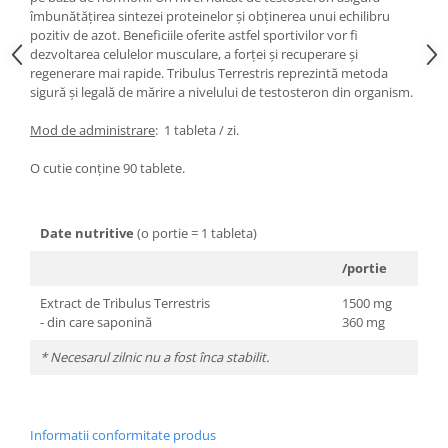
îmbunătăţirea sintezei proteinelor şi obţinerea unui echilibru
pozitiv de azot. Beneficiile oferite astfel sportivilor vor fi
dezvoltarea celulelor musculare, a forţei şi recuperare şi
regenerare mai rapide. Tribulus Terrestris reprezintă metoda
sigură şi legală de mărire a nivelului de testosteron din organism.
Mod de administrare
: 1 tableta / zi.
O cutie conţine 90 tablete.
Date nutritive
(o portie = 1 tableta)
/portie
Extract de Tribulus Terrestris
1500 mg
- din care saponină
360 mg
* Necesarul zilnic nu a fost înca stabilit.
Informatii conformitate produs