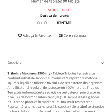
Număr de tablete
:
90 tablete
STOC EPUIZAT
Durata de livrare:
1
Cod Produs:
BTNTME
Adauga la Favorite
Cere informatii
Descriere
Tribulus Maximus 1500 mg
- Tablete Tribulus terrestris cu
conținut ridicat de saponină. Produs care reprezintă metoda
sigură şi legală de mărire a nivelului de testosteron din organism.
Amplificator al nivelului de testosteron 100% natural. Tribulus
Terrestris îmbunătăţeşte secreţia de testosteron prin creşterea
nivelului de hormon luteinizant (HL). HL semnalizează glandei
pituitare să producă în mod natural mai mult testosteron.
Reprezintă alternativa naturală la substanţele anabolice sintetice
pe bază de hormoni. Un nivel ridicat de testosteron asigură