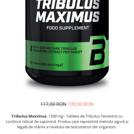
Slăbire, arderea grăsimilor
Înlocuitori de mese
Carbohidrați
Apărarea sanătății
Vitamine și minerale
Extracte din plante medicinale
Izoflavoni
Probiotice și enzime digestive
Sport de anduranţă, outdoor
Produse pentru relaxare
Collagen
Alte suplimente
117,00 RON
109,00 RON
Tribulus Maximus
,
1500 mg
- Tablete de Tribulus Terrestris cu
conținut ridicat de saponină. Produs care reprezintă metoda sigură şi
legală de mărire a nivelului de testosteron din organism.