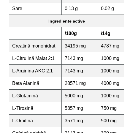
Sare
0.13 g
0.02 g
Ingrediente active
/100g
/14g
Creatină monohidrat
34195 mg
4787 mg
L-Citrulină Malat 2:1
7143 mg
1000 mg
L-Arginina AKG 2:1
7143 mg
1000 mg
Beta Alanină
28571 mg
4000 mg
L-Glutamină
5000 mg
1000 mg
L-Tirosină
5357 mg
750 mg
L-Ornitină
3571 mg
500 mg