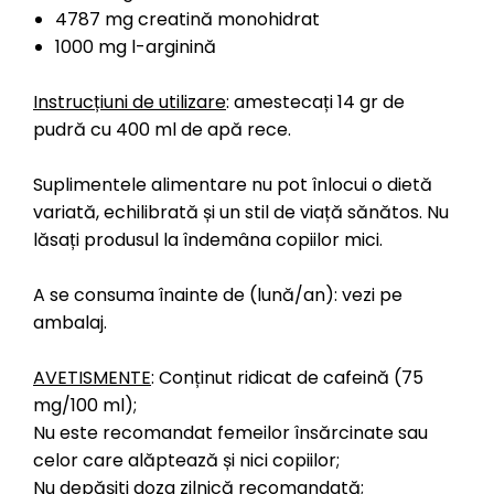
4787 mg creatină monohidrat
1000 mg l-arginină
Instrucțiuni de utilizare
: amestecați 14 gr de
pudră cu 400 ml de apă rece.
Suplimentele alimentare nu pot înlocui o dietă
variată, echilibrată și un stil de viață sănătos. Nu
lăsați produsul la îndemâna copiilor mici.
A se consuma înainte de (lună/an): vezi pe
ambalaj.
AVETISMENTE
: Conținut ridicat de cafeină (75
mg/100 ml);
Nu este recomandat femeilor însărcinate sau
celor care alăptează și nici copiilor;
Nu depășiti doza zilnică recomandată;