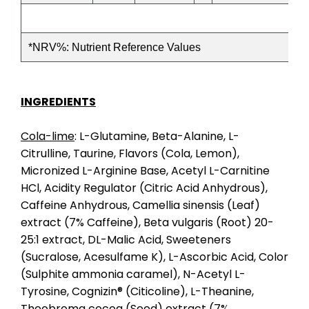
*NRV%: Nutrient Reference Values
INGREDIENTS
Cola-lime
: L-Glutamine, Beta-Alanine, L-
Citrulline, Taurine, Flavors (Cola, Lemon),
Micronized L-Arginine Base, Acetyl L-Carnitine
HCl, Acidity Regulator (Citric Acid Anhydrous),
Caffeine Anhydrous, Camellia sinensis (Leaf)
extract (7% Caffeine), Beta vulgaris (Root) 20-
25:1 extract, DL-Malic Acid, Sweeteners
(Sucralose, Acesulfame K), L-Ascorbic Acid, Color
(Sulphite ammonia caramel), N-Acetyl L-
Tyrosine, Cognizin® (Citicoline), L-Theanine,
Theobroma cocoa (Seed) extract (7%