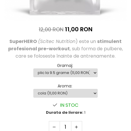
Înlocuitori de mese
Carbohidrați
Apărarea sanătății
Vitamine și minerale
11,00 RON
12,00 RON
Extracte din plante medicinale
SuperHERO
(Scitec Nutrition
) este un
stimulent
Izoflavoni
profesional pre-workout
, sub forma de pulbere,
Probiotice și enzime digestive
care se foloseste înainte de antrenamente.
Sport de anduranţă, outdoor
Gramaj
:
Produse pentru relaxare
Collagen
Aroma
:
Alte suplimente
IN STOC
Durata de livrare:
1