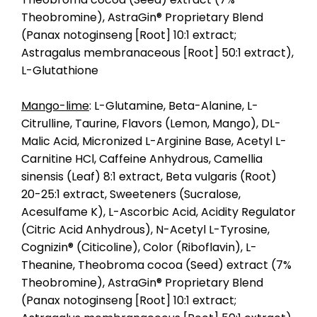
Theobromine), AstraGin® Proprietary Blend
(Panax notoginseng [Root] 10:1 extract;
Astragalus membranaceous [Root] 50:1 extract),
L-Glutathione
Mango-lime
: L-Glutamine, Beta-Alanine, L-
Citrulline, Taurine, Flavors (Lemon, Mango), DL-
Malic Acid, Micronized L-Arginine Base, Acetyl L-
Carnitine HCl, Caffeine Anhydrous, Camellia
sinensis (Leaf) 8:1 extract, Beta vulgaris (Root)
20-25:1 extract, Sweeteners (Sucralose,
Acesulfame K), L-Ascorbic Acid, Acidity Regulator
(Citric Acid Anhydrous), N-Acetyl L-Tyrosine,
Cognizin® (Citicoline), Color (Riboflavin), L-
Theanine, Theobroma cocoa (Seed) extract (7%
Theobromine), AstraGin® Proprietary Blend
(Panax notoginseng [Root] 10:1 extract;