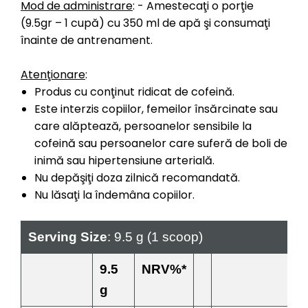
Mod de administrare
: - Amestecaţi o porţie
(9.5gr – 1 cupă) cu 350 ml de apă şi consumaţi
înainte de antrenament.
Atenţionare
:
Produs cu conţinut ridicat de cofeină.
Este interzis copiilor, femeilor însărcinate sau
care alăptează, persoanelor sensibile la
cofeină sau persoanelor care suferă de boli de
inimă sau hipertensiune arterială.
Nu depăşiţi doza zilnică recomandată.
Nu lăsaţi la îndemâna copiilor.
Serving Size
: 9.5 g (1 scoop)
9.5
NRV%*
g