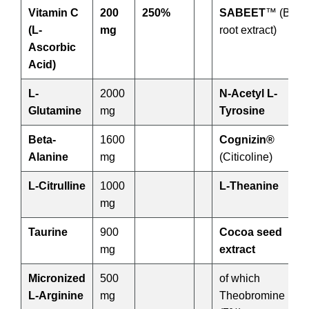
Vitamin C
200
250%
SABEET
™ (Beet
(L-
mg
root extract)
Ascorbic
Acid)
L-
2000
N-Acetyl L-
Glutamine
mg
Tyrosine
Beta-
1600
Cognizin®
Alanine
mg
(Citicoline)
L-Citrulline
1000
L-Theanine
mg
Taurine
900
Cocoa seed
mg
extract
Micronized
500
of which
L-Arginine
mg
Theobromine