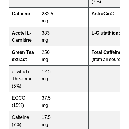
(7%)
Caffeine
282.5
AstraGin®
mg
Acetyl L-
383
L-Glutathione
Carnitine
mg
Green Tea
250
Total Caffeine
extract
mg
(from all sources)
of which
12.5
Theacrine
mg
(5%)
EGCG
37.5
(15%)
mg
Caffeine
17.5
(7%)
mg