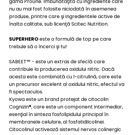
gama ProLine. Îmbunătăţită cu ingrediente care
nu au mai fost folosite niciodată în asemenea
produse, printre care şi ingredientele active de
înalta calitate, sub licenţă Scitec Nutrition.
SUPERHERO
este o formulă de top pe care
trebuie să o încerci şi tu!
SABEET™ - este un extras de sfeclă care
contribuie la producerea oxidului nitric. Dacă
acesta este combinată cu l-citrulină, care este
un precursor excelent al oxidului nitric, efectul va
fi spectaculos.
Kyowa este un brand protejat de citocolin
Cognizin®, care este un component intermediar,
esenţial în sinteza fosfolipidului principal în
membranele celulare, al fosfatidilcolinei.
Citocolinul activează sistemul nervos colinergic