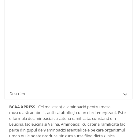
Aroma
:
IN STOC
Durata de livrare:
1
ADAUGA IN COS
Cod Produs:
SCNBCAXP
Cere informatii
Descriere
BCAA XPRESS
- Cel mai esenţial aminoacid pentru masa
musculară: anabolic, anti-catabolic şi cu un efect energizant. Este
o formula de aminoacizi cu catena ramificata, constand din
Leucina, Isoleucina si Valina. Aminoacizii cu catena ramificata fac
parte din gupul de 9 aminoacizi esentiali cele pe care organismul
uman nu le poate produce, singura sursa fiind dieta zilnica