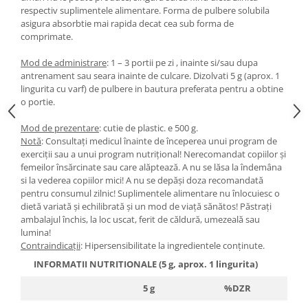
respectiv suplimentele alimentare. Forma de pulbere solubila
asigura absorbtie mai rapida decat cea sub forma de
comprimate.
Mod de administrare
: 1 – 3 portii pe zi , inainte si/sau dupa
antrenament sau seara inainte de culcare. Dizolvati 5 g (aprox. 1
lingurita cu varf) de pulbere in bautura preferata pentru a obtine
o portie.
Mod de prezentare
: cutie de plastic. e 500 g.
Notă
: Consultaţi medicul înainte de începerea unui program de
exerciţii sau a unui program nutriţional! Nerecomandat copiilor şi
femeilor însărcinate sau care alăptează. A nu se lăsa la îndemâna
si la vederea copiilor mici! A nu se depăşi doza recomandată
pentru consumul zilnic! Suplimentele alimentare nu înlocuiesc o
dietă variată şi echilibrată şi un mod de viaţă sănătos! Păstraţi
ambalajul închis, la loc uscat, ferit de căldură, umezeală sau
lumina!
Contraindicaţii
: Hipersensibilitate la ingredientele conţinute.
INFORMATII NUTRITIONALE (5 g, aprox. 1 lingurita)
5 g
%DZR