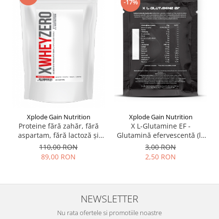
-17%
Xplode Gain Nutrition
Xplode Gain Nutrition
X L-Glutamine EF -
Proteine fără zahăr, fără
Glutamină efervescentă (la
aspartam, fără lactoză și
plic)
fără gluten - X Whey ZERO
3,00 RON
110,00 RON
2,50 RON
89,00 RON
NEWSLETTER
Nu rata ofertele si promotiile noastre