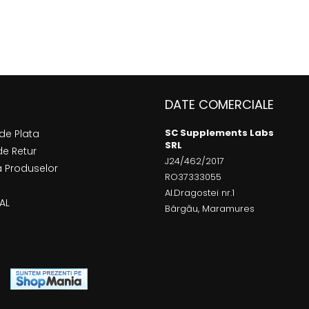
DATE COMERCIALE
SC Supplements Labs
de Plata
SRL
de Retur
J24/462/2017
a Produselor
RO37333055
Al.Dragostei nr.1
AL
Bârgău, Maramures