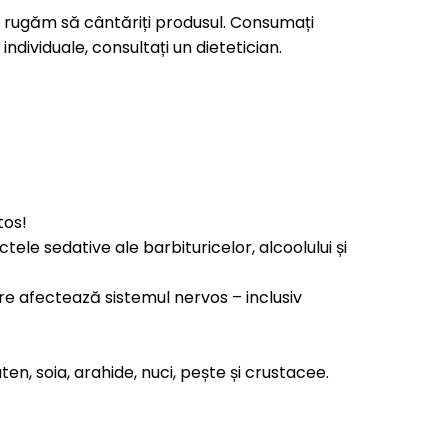
vă rugăm să cântăriți produsul. Consumați
dividuale, consultați un dietetician.
tos!
ele sedative ale barbituricelor, alcoolului și
re afectează sistemul nervos – inclusiv
en, soia, arahide, nuci, pește și crustacee.