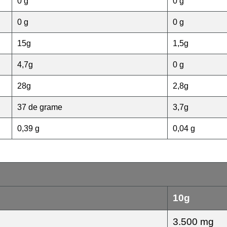
0 g
0 g
0 g
0 g
15g
1,5g
4,7g
0 g
28g
2,8g
37 de grame
3,7g
0,39 g
0,04 g
10g
3.500 mg