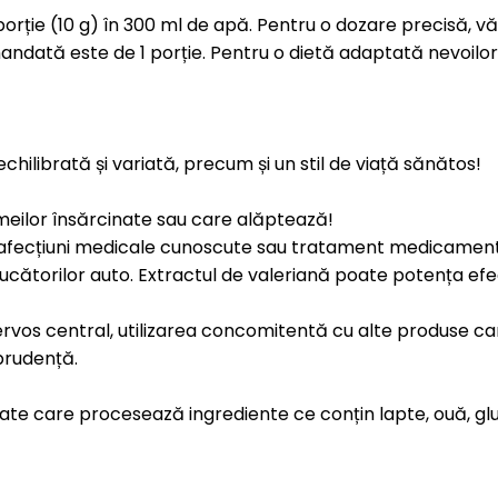
porție (10 g) în 300 ml de apă. Pentru o dozare precisă, 
dată este de 1 porție. Pentru o dietă adaptată nevoilor in
chilibrată și variată, precum și un stil de viață sănătos!
meilor însărcinate sau care alăptează!
e afecțiuni medicale cunoscute sau tratament medicamen
cătorilor auto. Extractul de valeriană poate potența efect
ervos central, utilizarea concomitentă cu alte produse ca
prudență.
tate care procesează ingrediente ce conțin lapte, ouă, glut