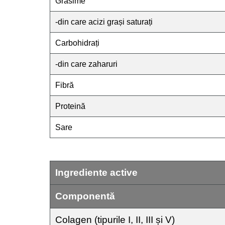
Grăsime
-din care acizi grași saturați
Carbohidrați
-din care zaharuri
Fibră
Proteină
Sare
Ingrediente active
Componentă
Colagen (tipurile I, II, III și V)