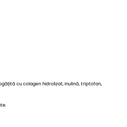
țită cu colagen hidrolizat, inulină, triptofan,
te.