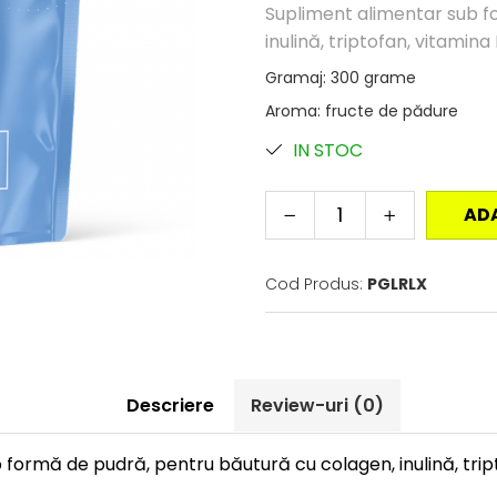
Supliment alimentar sub f
inulină, triptofan, vitamina
Gramaj
:
300 grame
Aroma
:
fructe de pădure
IN STOC
AD
Cod Produs:
PGLRLX
Descriere
Review-uri
(0)
formă de pudră, pentru băutură cu colagen, inulină, tript