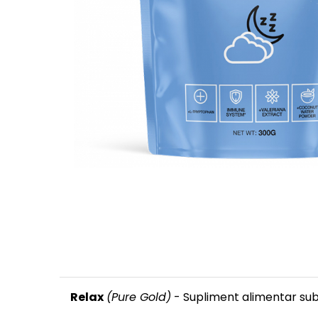
Înlocuitori de mese
Carbohidrați
Apărarea sanătății
Vitamine și minerale
Extracte din plante medicinale
Izoflavoni
Probiotice și enzime digestive
Sport de anduranţă, outdoor
Produse pentru relaxare
Collagen
Alte suplimente
Relax
(Pure Gold)
- Supliment alimentar sub 