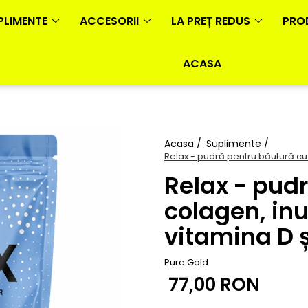
PLIMENTE
ACCESORII
LA PREȚ REDUS
PRO
ACASA
Acasa /
Suplimente /
Relax - pudră pentru băutură cu c
Relax - pud
colagen, inul
vitamina D ș
Pure Gold
77,00 RON