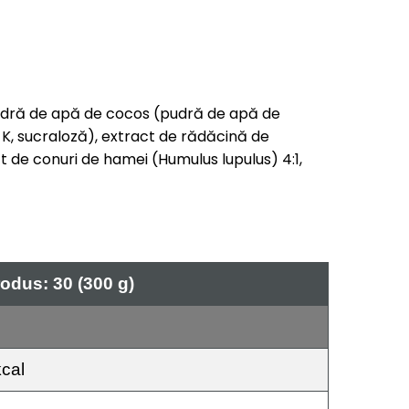
e, pudră de apă de cocos (pudră de apă de
m K, sucraloză), extract de rădăcină de
act de conuri de hamei (Humulus lupulus) 4:1,
rodus: 30 (300 g)
kcal