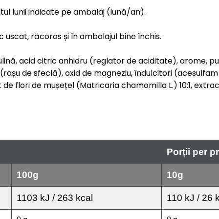
șitul lunii indicate pe ambalaj (lună/an).
c uscat, răcoros și în ambalajul bine închis.
inulină, acid citric anhidru (reglator de aciditate), arom
(roșu de sfeclă), oxid de magneziu, îndulcitori (acesulfa
act de flori de mușețel (Matricaria chamomilla L.) 10:1, extr
Porții per p
100g
10g
1103 kJ / 263 kcal
110 kJ / 26 