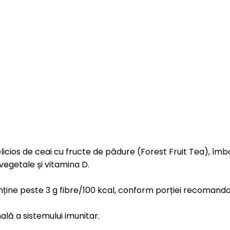
ios de ceai cu fructe de pădure (Forest Fruit Tea), îmbogă
egetale și vitamina D.
nține peste 3 g fibre/100 kcal, conform porției recomanda
lă a sistemului imunitar.