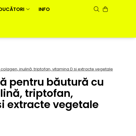
DUCĂTORI
INFO
olagen, inulină, triptofan, vitamina D și extracte vegetale
ră pentru băutură cu
ină, triptofan,
i extracte vegetale