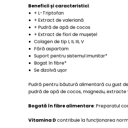
Beneficii și caracteristici
:
+ L-Triptofan
+ Extract de valeriană
+ Pudră de apă de cocos
+ Extract de flori de mușețel
Colagen de tip I, II, III, V
Fără aspartam
Suport pentru sistemul imunitar*
Bogat în fibre*
Se dizolvă ușor
Pudră pentru băutură alimentară cu gust delic
pudră de apă de cocos, magneziu, extracte v
Bogată în fibre alimentare
: Preparatul co
Vitamina D
contribuie la funcționarea norma