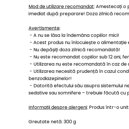
Mod de utilizare recomandat
: Amestecați o 
imediat după preparare! Doza zilnică recoman
Avertismente
:
- A nu se lăsa la îndemâna copiilor mici!
- Acest produs nu înlocuiește o alimentație e
- Nu depășiți doza zilnică recomandată!
- Nu este recomandat copiilor sub 12 ani, fe
- Utilizarea nu este recomandată în caz d
- Utilizarea necesită prudență în cazul condu
benzodiazepinelor!
- Datorită efectului său asupra sistemului n
sedative sau somnifere – trebuie făcută cu 
Informații despre alergeni
: Produs într-o uni
Greutate netă: 300 g