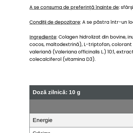
A se consuma de preferință înainte de
: sfâr
Condiții de depozitare
: A se păstra într-un lo
Ingrediente
: Colagen hidrolizat din bovine, 
cocos, maltodextrină), L-triptofan, colorant 
valeriană (Valeriana officinalis L.) 10:1, extr
colecalciferol (vitamina D3).
Doză zilnică: 10 g
Energie