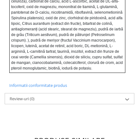
celuloză), carbonat de calciu, acid L-ascorbic, acetat de DL-alfa-
tocoferil, oxid de magneziu, mononitrat de tiamină, L-glutamină,
pantotenat de D-calciu, nicotinamidă, riboflavină, selenometionină
Spirulina platensis), oxid de zinc, clorhidrat de piridoxină, acid alfa
lipoic, Citrus aurantium (extract din fructe), bitartrat de colină,
antiaglomeranți (acid stearic, stearat de magneziu), pudră de iarbă
de grâu (Triticum aestivum), pudră de pătrunjel (Petroselinum
crispum). ), pudră de merișor (fructul Vaccinium macrocarpon),
licopen, luteină, acetat de retinil, acid boric, DL-metionină, L-
arginină, L-carnitină tartrat, taurină, inozitol, extract din frunze de
ceai verde (Camellia sinensis), dioxid de siliciu, cupru sulfat, sulfat
de mangan, cianocobalamină, colecalciferol, clorură de crom, acid
pteroil monoglutamic, biotină, iodură de potasiu.
Informatii conformitate produs
Review-uri
(0)