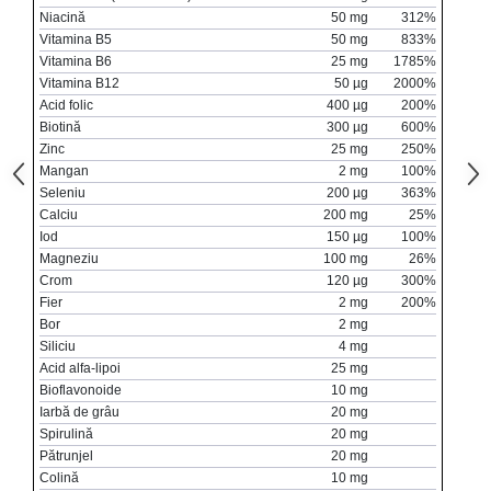
Niacină
50 mg
312%
Vitamina B5
50 mg
833%
Vitamina B6
25 mg
1785%
Vitamina B12
50 µg
2000%
Acid folic
400 µg
200%
Biotină
300 µg
600%
Zinc
25 mg
250%
Mangan
2 mg
100%
Seleniu
200 µg
363%
Calciu
200 mg
25%
Iod
150 µg
100%
Magneziu
100 mg
26%
Crom
120 µg
300%
Fier
2 mg
200%
Bor
2 mg
Siliciu
4 mg
Acid alfa-lipoi
25 mg
Bioflavonoide
10 mg
Iarbă de grâu
20 mg
Spirulină
20 mg
Pătrunjel
20 mg
Colină
10 mg