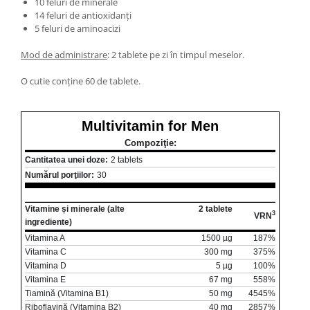
10 feluri de minerale
14 feluri de antioxidanți
5 feluri de aminoacizi
Mod de administrare
: 2 tablete pe zi în timpul meselor.
O cutie conţine 60 de tablete.
Multivitamin for Men
Compoziţie:
Cantitatea unei doze:
2 tablets
Numărul porţiilor:
30
Vitamine și minerale (alte
2 tablete
3
VRN
ingrediente)
Vitamina A
1500 µg
187%
Vitamina C
300 mg
375%
Vitamina D
5 µg
100%
Vitamina E
67 mg
558%
Tiamină (Vitamina B1)
50 mg
4545%
Riboflavină (Vitamina B2)
40 mg
2857%