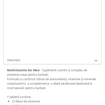
Număr de tablete
:
60 tablete
IN STOC
Durata de livrare:
1
ADAUGA IN COS
Cod Produs:
BTNMVB
Cere informatii
Descriere
Multivitamin for Men
- Supliment nutritiv şi complex de
vitamine creat pentru barbati.
Formulă cu conţinut ridicat de antioxidanţi, vitamine şi minerale
creată pentru a complementa o dietă sănătoasă destinată în
mod special pentru barbati.
1 tabletă conține:
12 feluri de vitamine