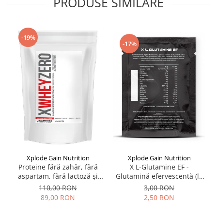
PRODUSE SIMILARE
-19%
-17%
Xplode Gain Nutrition
Xplode Gain Nutrition
X L-Glutamine EF -
Proteine fără zahăr, fără
Glutamină efervescentă (la
aspartam, fără lactoză și
plic)
fără gluten - X Whey ZERO
3,00 RON
110,00 RON
2,50 RON
89,00 RON