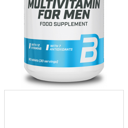
Slăbire, arderea grăsimilor
Înlocuitori de mese
Carbohidrați
Apărarea sanătății
Vitamine și minerale
Extracte din plante medicinale
Izoflavoni
Probiotice și enzime digestive
Sport de anduranţă, outdoor
Produse pentru relaxare
Collagen
Alte suplimente
104,00 RON
87,00 RON
Multivitamin for Men
este o formulă cu conţinut ridicat de
antioxidanţi, vitamine şi minerale, destinată în mod special pentru
bărbați și creată pentru a completa o dietă sănătoasă.