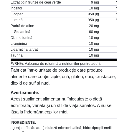
Extract din frunze de ceai verde
9 mg
*
Inozitol
10 mg
*
Licopen
950 µg
*
Luteină
950 µg
*
Pudră de afine
20 mg
L-Glutamină
60 mg
DL-metionină
10 mg
L-arginină
10 mg
L-carnitină tartrat
10 mg
Taurină
10 mg
3
VRN%: Valoarea de referință a nutrienților pentru adulți.
Fabricat într-o unitate de producție care produce
alimente care conțin lapte, ouă, gluten, soia, crustacee,
dioxid de sulf și nuci.
Avertismente
:
Acest supliment alimentar nu înlocuiește o dietă
echilibrată, variată și un stil de viață sănătos. A nu se
lăsa la îndemâna copiilor mici.
INGREDIENTE:
agenţi de încărcare (celuloză microcristalină, hidroxipropil metil