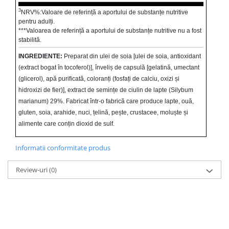
3
NRV%:Valoare de referință a aportului de substanțe nutritive
pentru adulți.
***Valoarea de referință a aportului de substanțe nutritive nu a fost
stabilită.
INGREDIENTE:
Preparat din ulei de soia [ulei de soia, antioxidant
(extract bogat în tocoferol)], înveliș de capsulă [gelatină, umectant
(glicerol), apă purificată, coloranți (fosfați de calciu, oxizi și
hidroxizi de fier)], extract de semințe de ciulin de lapte (Silybum
marianum) 29%. Fabricat într-o fabrică care produce lapte, ouă,
gluten, soia, arahide, nuci, țelină, pește, crustacee, moluște și
alimente care conțin dioxid de sulf.
Informatii conformitate produs
Review-uri
(0)