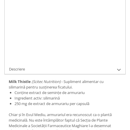
IN STOC
Durata de livrare:
1
ADAUGA IN COS
Cod Produs:
SCNMLKTHS
Cere informatii
Descriere
Milk Thistle
(Scitec Nutrition)
- Supliment alimentar cu
silimarină pentru susținerea ficatului.
Conține extract de semințe de armurariu
Ingredient activ: silimarină
250 mg de extract de armurariu per capsulă
Chiar și în Evul Mediu, armurariul era recunoscut ca o plantă
medicinală. Nu este întâmplător faptul că Secția de Plante
Medicinale a Societății Farmaceutice Maghiare l-a desemnat