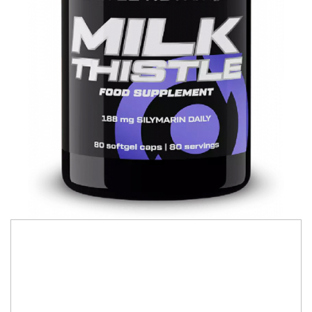
Slăbire, arderea grăsimilor
Înlocuitori de mese
Carbohidrați
Apărarea sanătății
Vitamine și minerale
Extracte din plante medicinale
Izoflavoni
Probiotice și enzime digestive
Sport de anduranţă, outdoor
Produse pentru relaxare
Collagen
Alte suplimente
73,00 RON
59,00 RON
Milk Thistle
(Scitec Nutrition) - silimarină pentru regenerarea
ficatului.
Număr De Capsule
:
80 capsule