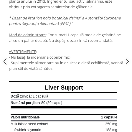
planta anului în 2013. Ingredientul său activ, silimarină, este
obținut prin extragerea semințelor de gălbenele.
* Bazat pe lista "on hold botanical claims" a Autorității Europene
pentru Siguranța Alimentară (EFSA).”
Mod de administrare
: Consumați 1 capsulă moale de gelatină pe
zi, cu un pahar de apă. Nu depăși doza zilnică recomandată.
AVERTISMENTE
:
- Nu lăsați la îndemâna copiilor mici.
- Suplimentele alimentare nu înlocuiesc o dietă echilibrată, variată
și un stil de viață sănătos!
Liver Support
Doză zilnică:
1 capsulă
Numărul porţiilor:
80 (80 caps.)
Valori nutriționale
1 capsule
Milk thistle seed extract
250 mg
- of which silymarin
188 mg