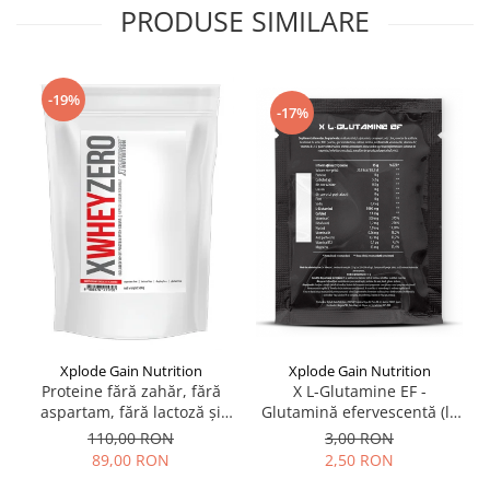
PRODUSE SIMILARE
-19%
-17%
Xplode Gain Nutrition
Xplode Gain Nutrition
X L-Glutamine EF -
Proteine fără zahăr, fără
Glutamină efervescentă (la
aspartam, fără lactoză și
plic)
fără gluten - X Whey ZERO
3,00 RON
110,00 RON
2,50 RON
89,00 RON