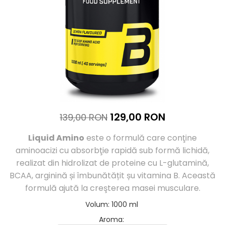
Înlocuitori de mese
Carbohidrați
Apărarea sanătății
Vitamine și minerale
Extracte din plante medicinale
Izoflavoni
Probiotice și enzime digestive
Sport de anduranţă, outdoor
129,00 RON
139,00 RON
Produse pentru relaxare
Collagen
Liquid Amino
este o formulă care conţine
Alte suplimente
aminoacizi cu absorbţie rapidă sub formă lichidă,
realizat din hidrolizat de proteine cu L-glutamină,
BCAA, arginină și îmbunătățit șu vitamina B. Această
formulă ajută la creşterea masei musculare.
Volum
:
1000 ml
Aroma
: