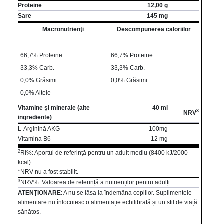
Proteine
12,00 g
Sare
145 mg
Macronutrienţi
Descompunerea caloriilor
66,7% Proteine
66,7% Proteine
33,3% Carb.
33,3% Carb.
0,0% Grăsimi
0,0% Grăsimi
0,0% Altele
Vitamine și minerale (alte
40 ml
3
NRV
ingrediente)
L-Arginină AKG
100mg
Vitamina B6
12 mg
2
RI%: Aportul de referință pentru un adult mediu (8400 kJ/2000
kcal).
*NRV nu a fost stabilit.
3
NRV%: Valoarea de referință a nutrienților pentru adulți.
ATENȚIONARE
: A nu se lăsa la îndemâna copiilor. Suplimentele
alimentare nu înlocuiesc o alimentație echilibrată și un stil de viață
sănătos.