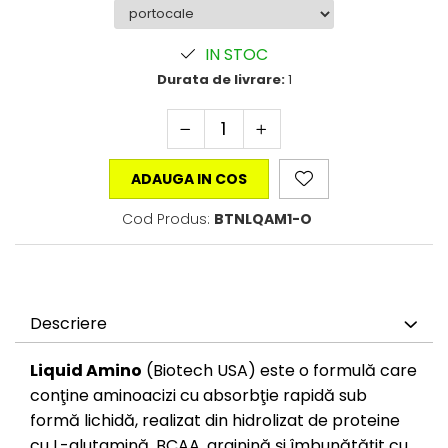
IN STOC
Durata de livrare:
1
ADAUGA IN COS
Cod Produs:
BTNLQAM1-O
Descriere
Liquid Amino
(Biotech USA) este o formulă care
conţine aminoacizi cu absorbţie rapidă sub
formă lichidă, realizat din hidrolizat de proteine
cu L-glutamină, BCAA, arginină și îmbunătățit cu