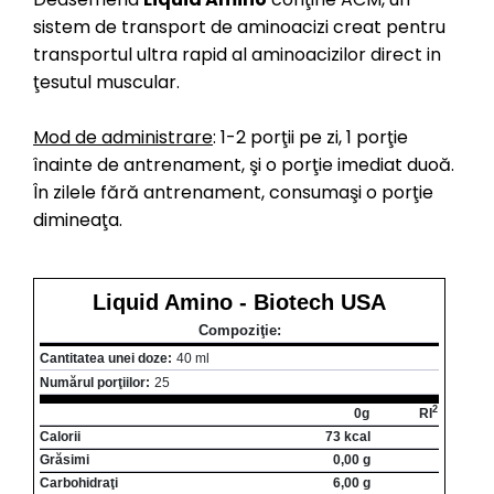
sistem de transport de aminoacizi creat pentru
transportul ultra rapid al aminoacizilor direct in
ţesutul muscular.
Mod de administrare
: 1-2 porţii pe zi, 1 porţie
înainte de antrenament, şi o porţie imediat duoă.
În zilele fără antrenament, consumaşi o porţie
dimineaţa.
Liquid Amino - Biotech USA
Compoziţie:
Cantitatea unei doze:
40 ml
Numărul porţiilor:
25
2
0
g
RI
Calorii
73 kcal
Grăsimi
0,00 g
Carbohidraţi
6,00 g