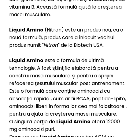
vitamina B. Această formulă ajută la creşterea
masei musculare.
Liquid Amino
(Nitron) este un produs nou, cu o
nouă formulă, produs care a înlocuit vechiul
produs numit "
Nitron
" de la Biotech USA.
Liquid Amino
este o formulă de ultimă
tehnologie. A fost ştiinţific elaborată pentru a
construi masă musculară şi pentru a sprijini
refacerea ţesutului muscular post antrenament.
Este o formulă care conţine aminoacizi cu
absorbţie rapidă , cum ar fii BCAA, peptide-lipite,
aminoacizi liberi în forma lor cea mai folositoare ,
pentru a ajuta la creşterea masei musculare.
O singură porţie de
Liquid Amino
oferă 12000
mg aminoacizi puri.
Deasemena
Liquid Amino
conţine ACM, un