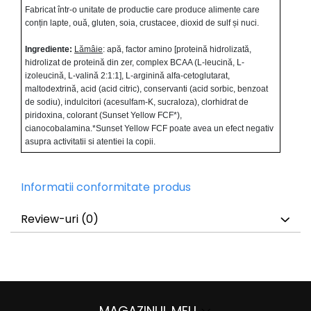
Fabricat într-o unitate de productie care produce alimente care
conțin lapte, ouă, gluten, soia, crustacee, dioxid de sulf și nuci.
Ingrediente:
Lămâie
: apă, factor amino [proteină hidrolizată,
hidrolizat de proteină din zer, complex BCAA (L-leucină, L-
izoleucină, L-valină 2:1:1], L-arginină alfa-cetoglutarat,
maltodextrină, acid (acid citric), conservanti (acid sorbic, benzoat
de sodiu), indulcitori (acesulfam-K, sucraloza), clorhidrat de
piridoxina, colorant (Sunset Yellow FCF*),
cianocobalamina.*Sunset Yellow FCF poate avea un efect negativ
asupra activitatii si atentiei la copii.
Informatii conformitate produs
Review-uri
(0)
MAGAZINUL MEU