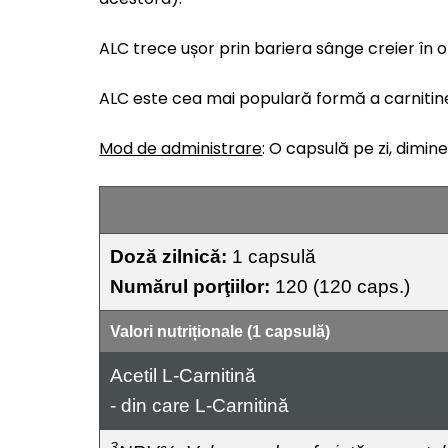
ALC trece ușor prin bariera sânge creier în 
ALC este cea mai populară formă a carnitine
Mod de administrare
: O capsulă pe zi, dimin
Doză zilnică:
1 capsulă
Numărul porţiilor:
120 (120 caps.)
Valori nutriționale (1 capsulă)
Acetil L-Carnitină
- din care L-Carnitină
3