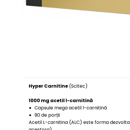
Înlocuitori de mese
Carbohidrați
Apărarea sanătății
Vitamine și minerale
Extracte din plante medicinale
Izoflavoni
Probiotice și enzime digestive
Sport de anduranţă, outdoor
Produse pentru relaxare
Collagen
Hyper Carnitine
(Scitec)
Alte suplimente
1000 mg acetil l-carnitină
Capsule mega acetil l-carnitină
90 de porții
Acetil L-carnitina (ALC) este forma dezvoltat
acestora).