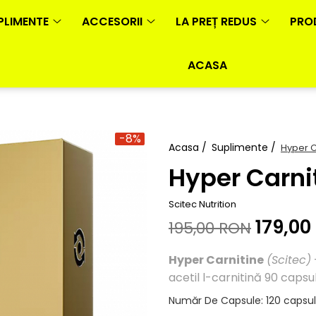
PLIMENTE
ACCESORII
LA PREȚ REDUS
PRO
ACASA
-8%
Acasa /
Suplimente /
Hyper C
Hyper Carni
Scitec Nutrition
179,00
195,00 RON
Hyper Carnitine
(Scitec)
acetil l-carnitină 90 capsu
Număr De Capsule
:
120 capsu