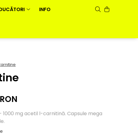
DUCĂTORI
INFO
arnitine
tine
 RON
- 1000 mg acetil l-carnitină. Capsule mega
le.
le