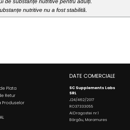
 de substanțe nutritive pentru adulți.
bstanțe nutritive nu a fost stabilită.
DATE COMERCIALE
SC Supplements Labs
de Plata
SRL
de Retur
J24/462/2017
a Produselor
RO37333055
Al.Dragostei nr.1
AL
Bârgău, Maramures