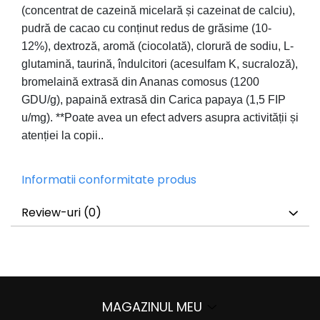
(concentrat de cazeină micelară și cazeinat de calciu),
pudră de cacao cu conținut redus de grăsime (10-
12%), dextroză, aromă (ciocolată), clorură de sodiu, L-
glutamină, taurină, îndulcitori (acesulfam K, sucraloză),
bromelaină extrasă din Ananas comosus (1200
GDU/g), papaină extrasă din Carica papaya (1,5 FIP
u/mg). **Poate avea un efect advers asupra activității și
atenției la copii..
Informatii conformitate produs
Review-uri
(0)
MAGAZINUL MEU