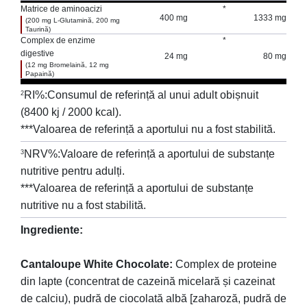
Matrice de aminoacizi
*
400 mg
1333 mg
(200 mg L-Glutamină, 200 mg
Taurină)
Complex de enzime
*
digestive
24 mg
80 mg
(12 mg Bromelaină, 12 mg
Papaină)
RI%:Consumul de referință al unui adult obișnuit
2
(8400 kj / 2000 kcal).
***Valoarea de referință a aportului nu a fost stabilită.
NRV%:Valoare de referință a aportului de substanțe
3
nutritive pentru adulți.
***Valoarea de referință a aportului de substanțe
nutritive nu a fost stabilită.
Ingrediente:
Cantaloupe White Chocolate:
Complex de proteine
din lapte (concentrat de cazeină micelară și cazeinat
de calciu), pudră de ciocolată albă [zaharoză, pudră de