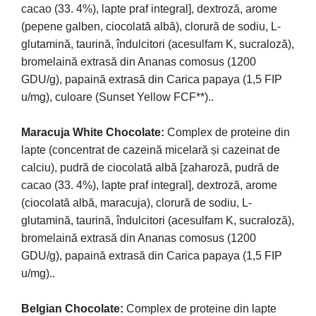
cacao (33. 4%), lapte praf integral], dextroză, arome
(pepene galben, ciocolată albă), clorură de sodiu, L-
glutamină, taurină, îndulcitori (acesulfam K, sucraloză),
bromelaină extrasă din Ananas comosus (1200
GDU/g), papaină extrasă din Carica papaya (1,5 FIP
u/mg), culoare (Sunset Yellow FCF**)..
Maracuja White Chocolate:
Complex de proteine din
lapte (concentrat de cazeină micelară și cazeinat de
calciu), pudră de ciocolată albă [zaharoză, pudră de
cacao (33. 4%), lapte praf integral], dextroză, arome
(ciocolată albă, maracuja), clorură de sodiu, L-
glutamină, taurină, îndulcitori (acesulfam K, sucraloză),
bromelaină extrasă din Ananas comosus (1200
GDU/g), papaină extrasă din Carica papaya (1,5 FIP
u/mg)..
Belgian Chocolate:
Complex de proteine din lapte