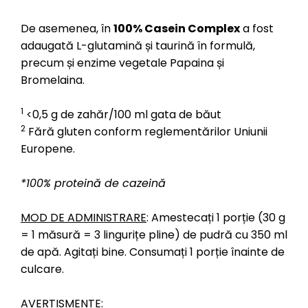
De asemenea, în
100% Casein Complex
a fost
adaugată L-glutamină și taurină în formulă,
precum și enzime vegetale Papaina și
Bromelaina.
1
<0,5 g de zahăr/100 ml gata de băut
2
Fără gluten conform reglementărilor Uniunii
Europene.
*100% proteină de cazeină
MOD DE ADMINISTRARE
: Amestecați 1 porție (30 g
= 1 măsură = 3 lingurițe pline) de pudră cu 350 ml
de apă. Agitați bine. Consumați 1 porție înainte de
culcare.
AVERTISMENTE
: