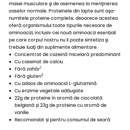
masei musculare şi de asemenea la menţinerea
oaselor normale. Proteinele din lapte sunt aşa-
numitele proteine complete, deoarece acestea
oferă organismului toate tipurile necesare de
aminoacizi, inclusiv cei nouă aminoaczi esențiali
pe care corpul nostru nu îi poate sintetiza şi
trebuie luaţi din suplimente alimentare.
Concentrat de cazeină micelară predominant
Cu caseinat de calciu
1
Fără zahăr
2
Fără gluten
Cu adaos de aminoacid L-glutamină
Cu enzime vegetale adăugate
22g de proteine în aromă de ciocolată
belgiană și 23g de proteine cu aromă de
vanilie
Recomandat și pentru consumul de seară