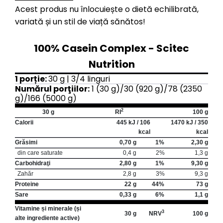
Acest produs nu înlocuiește o dietă echilibrată,
variată și un stil de viață sănătos!
100% Casein Complex - Scitec
Nutrition
1 porție:
30 g | 3/4 linguri
Numărul porţiilor:
1 (30 g)/30 (920 g)/78 (2350
g)/166 (5000 g)
2
30 g
RI
100 g
Calorii
445 kJ / 106
1470 kJ / 350
kcal
kcal
Grăsimi
0,70 g
1%
2,30 g
din care saturate
0,4 g
2%
1,3 g
Carbohidraţi
2,80 g
1%
9,30 g
Zahăr
2,8 g
3%
9,3 g
Proteine
22 g
44%
73 g
Sare
0,33 g
6%
1,1 g
Vitamine și minerale (și
3
30 g
NRV
100 g
alte ingrediente active)