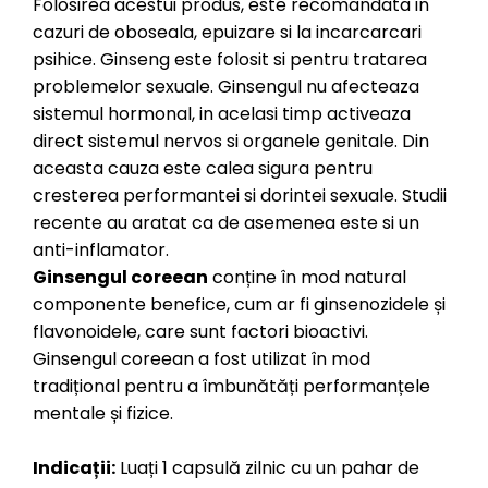
Folosirea acestui produs, este recomandata in
cazuri de oboseala, epuizare si la incarcarcari
psihice. Ginseng este folosit si pentru tratarea
problemelor sexuale. Ginsengul nu afecteaza
sistemul hormonal, in acelasi timp activeaza
direct sistemul nervos si organele genitale. Din
aceasta cauza este calea sigura pentru
cresterea performantei si dorintei sexuale. Studii
recente au aratat ca de asemenea este si un
anti-inflamator.
Ginsengul coreean
conține în mod natural
componente benefice, cum ar fi ginsenozidele și
flavonoidele, care sunt factori bioactivi.
Ginsengul coreean a fost utilizat în mod
tradițional pentru a îmbunătăți performanțele
mentale și fizice.
Indicații:
Luați 1 capsulă zilnic cu un pahar de