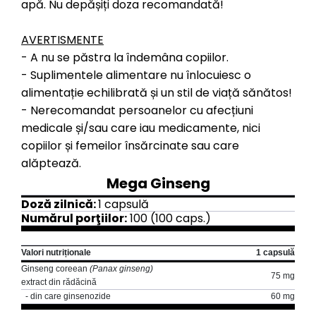
apă. Nu depășiți doza recomandată!
AVERTISMENTE
- A nu se păstra la îndemâna copiilor.
- Suplimentele alimentare nu înlocuiesc o
alimentație echilibrată și un stil de viață sănătos!
- Nerecomandat persoanelor cu afecțiuni
medicale și/sau care iau medicamente, nici
copiilor și femeilor însărcinate sau care
alăptează.
Mega Ginseng
Doză zilnică:
1 capsulă
Numărul porţiilor:
100 (100 caps.)
Valori nutriționale
1 capsulă
Ginseng coreean
(Panax ginseng)
75 mg
extract din rădăcină
- din care ginsenozide
60 mg