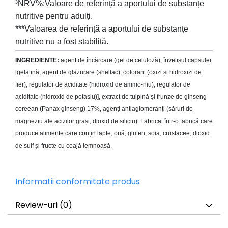
NRV%:Valoare de referință a aportului de substanțe
3
nutritive pentru adulți.
***Valoarea de referință a aportului de substanțe
nutritive nu a fost stabilită.
INGREDIENTE:
agent de încărcare (gel de celuloză), învelișul capsulei
[gelatină, agent de glazurare (shellac), colorant (oxizi și hidroxizi de
fier), regulator de aciditate (hidroxid de ammo-niu), regulator de
aciditate (hidroxid de potasiu)], extract de tulpină și frunze de ginseng
coreean (Panax ginseng) 17%, agenți antiaglomeranți (săruri de
magneziu ale acizilor grași, dioxid de siliciu). Fabricat într-o fabrică care
produce alimente care conțin lapte, ouă, gluten, soia, crustacee, dioxid
de sulf și fructe cu coajă lemnoasă.
Informatii conformitate produs
Review-uri
(0)