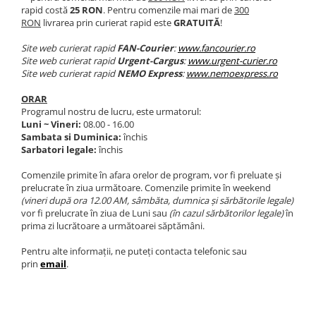
Slăbire, arderea grăsimilor
rapid costă
25 RON
. Pentru comenzile mai mari de
300
Înlocuitori de mese
RON
livrarea prin curierat rapid este
GRATUITĂ
!
Carbohidrați
Site web curierat rapid
FAN-Courier
:
www.fancourier.ro
Site web curierat rapid
Urgent-Cargus
:
www.urgent-curier.ro
Apărarea sanătății
Site web curierat rapid
NEMO Express
:
www.nemoexpress.ro
Vitamine și minerale
ORAR
Extracte din plante medicinale
Programul nostru de lucru, este urmatorul:
Luni ~ Vineri:
08.00 - 16.00
Izoflavoni
Sambata si Duminica:
închis
Sarbatori legale:
închis
Probiotice și enzime digestive
Comenzile primite în afara orelor de program, vor fi preluate și
Sport de anduranţă, outdoor
prelucrate în ziua următoare. Comenzile primite în weekend
Produse pentru relaxare
(vineri după ora 12.00 AM, sâmbăta, dumnica și sărbătorile legale)
vor fi prelucrate în ziua de Luni sau
(în cazul sărbătorilor legale)
în
Collagen
prima zi lucrătoare a următoarei săptămâni.
Alte suplimente
Pentru alte informaţii, ne puteţi contacta telefonic sau
prin
email
.