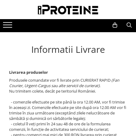
Suplimente
Accesorii
La preț redus
Producători
Proteine
Centuri
PROMOȚII
BioTech USA
Lichidare de stoc!
Devil Nutrition
Aminoacizi
Mănuşi
Informatii Livrare
Galvanize Nutrition
Glutamină
Protecţia încheieturilor
Muscle House
Articulații și oase
Shakere
Nano Supps
Batoane
Alte accesorii
Nutriversum
Livrarea produselor
Creatine
Power System
Produsele comandate vor fi livrate prin CURIERAT RAPID
(Fan
Courier, Urgent-Cargus sau alte servicii de curierat)
.
Pure Gold
Creşterea testosteronului
Nu trimitem colete, decât pe teritoriul României.
Scitec Nutrition
Creștere masă musculară
- comenzile efectuate pe site până la ora 12.00 AM, vor fi trimise
Tesla
în aceeași zi. Comenzile efectuate pe site după ora 12.00 AM vor fi
Energie şi hidratare
Xplode Gain Nutrition
trimise în ziua următoare (exceptând zilele nelucrătoare de
Oxizi nitrici și Pump-uri
sâmbătă și duminică ori sărbătorile legale);
- coletul îl veți primi în 24 sau 48 de ore de la formularea
Pre-Workout
comenzii, în funcție de activitatea serviciului de curierat;
- pentru comenzi mai mici de
300 RON
livrarea prin curierat