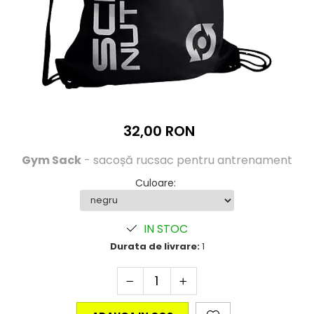
Înlocuitori de mese
Carbohidrați
Apărarea sanătății
Vitamine și minerale
Extracte din plante medicinale
Izoflavoni
Probiotice și enzime digestive
32,00 RON
Sport de anduranţă, outdoor
Gym Sack
- sacoșă rucsac pentru antrenament
Produse pentru relaxare
Culoare
:
Collagen
Alte suplimente
IN STOC
Durata de livrare:
1