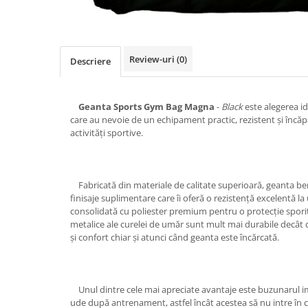
Slăbire, arderea grăsimilor
Înlocuitori de mese
Carbohidrați
Review-uri
(0)
Descriere
Apărarea sanătății
Vitamine și minerale
Extracte din plante medicinale
Geanta Sports Gym Bag Magna
-
Black
este alegerea i
care au nevoie de un echipament practic, rezistent și încăpă
Izoflavoni
activități sportive.
Probiotice și enzime digestive
Sport de anduranţă, outdoor
Fabricată din materiale de calitate superioară, geanta bene
Produse pentru relaxare
finisaje suplimentare care îi oferă o rezistență excelentă la u
consolidată cu poliester premium pentru o protecție sporită
Collagen
metalice ale curelei de umăr sunt mult mai durabile decât ce
Alte suplimente
și confort chiar și atunci când geanta este încărcată.
Unul dintre cele mai apreciate avantaje este buzunarul i
ude după antrenament, astfel încât acestea să nu intre în 