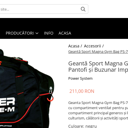
PRODUCĂTORI
INFO
ACASA
Acasa /
Accesorii /
Geantă Sport Magna Gym Bag PS-70
Geantă Sport Magna G
Pantofi și Buzunar Im
Power System
211,00 RON
Geanta Sport Magna Gym Bag PS-701
cu compartiment ventilat pentru p
compartiment principal generos și b
culturism, călătorii și activități spor
Culoare
:
negru