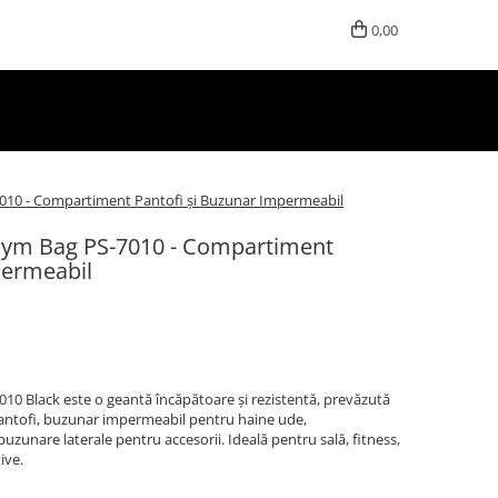
0,00
10 - Compartiment Pantofi și Buzunar Impermeabil
ym Bag PS-7010 - Compartiment
permeabil
0 Black este o geantă încăpătoare și rezistentă, prevăzută
antofi, buzunar impermeabil pentru haine ude,
uzunare laterale pentru accesorii. Ideală pentru sală, fitness,
tive.