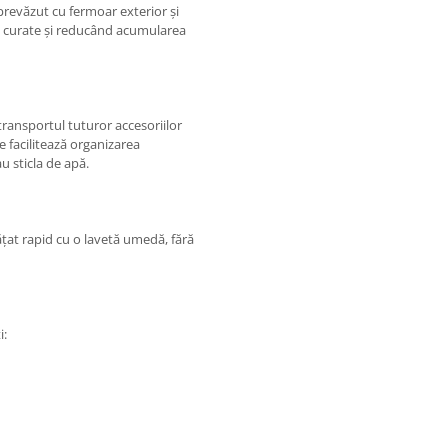
prevăzut cu fermoar exterior și
le curate și reducând acumularea
ransportul tuturor accesoriilor
 facilitează organizarea
u sticla de apă.
ățat rapid cu o lavetă umedă, fără
i: