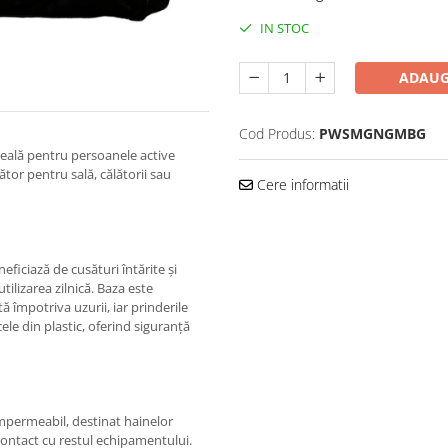
IN STOC
ADAUG
Cod Produs:
PWSMGNGMBG
deală pentru persoanele active
tor pentru sală, călătorii sau
Cere informatii
ficiază de cusături întărite și
tilizarea zilnică. Baza este
 împotriva uzurii, iar prinderile
le din plastic, oferind siguranță
mpermeabil, destinat hainelor
contact cu restul echipamentului.