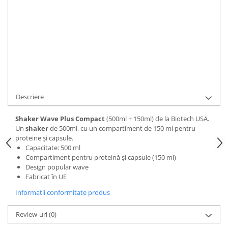
ADAUGA IN COS
Cod Produs:
BTNSHKWPC
Cere informatii
Descriere
Shaker Wave Plus Compact
(500ml + 150ml) de la Biotech USA.
Un
shaker
de 500ml, cu un compartiment de 150 ml pentru
proteine și capsule.
Capacitate: 500 ml
Compartiment pentru proteină și capsule (150 ml)
Design popular wave
Fabricat în UE
Informatii conformitate produs
Review-uri
(0)