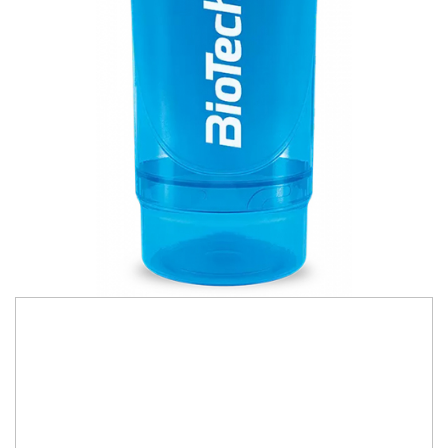
Slăbire, arderea grăsimilor
Înlocuitori de mese
Carbohidrați
Apărarea sanătății
Vitamine și minerale
Extracte din plante medicinale
Izoflavoni
Probiotice și enzime digestive
Sport de anduranţă, outdoor
Produse pentru relaxare
Collagen
35,00 RON
30,00 RON
Alte suplimente
Shaker Wave Plus Compact
(500ml + 150ml) de la Biotech USA. Un
shaker de 500ml, cu un compartiment de 150 ml pentru proteine și
capsule.
IN STOC