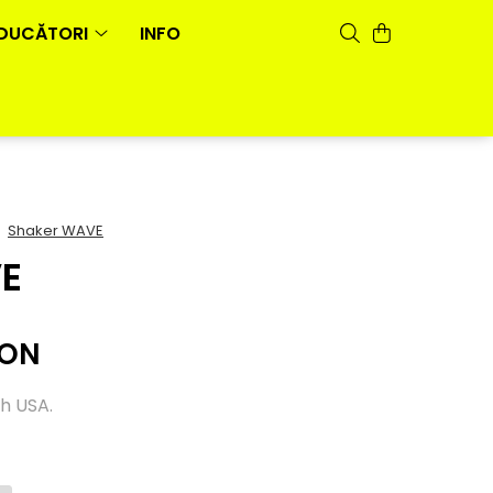
DUCĂTORI
INFO
/
Shaker WAVE
E
RON
ch USA.