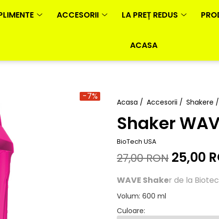
PLIMENTE
ACCESORII
LA PREȚ REDUS
PRO
ACASA
-7%
Acasa /
Accesorii /
Shakere 
Shaker WAV
BioTech USA
25,00 
27,00 RON
WAVE Shake
r de la Biote
Volum
:
600 ml
Culoare
: