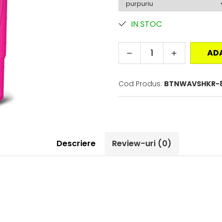
IN STOC
AD
Cod Produs:
BTNWAVSHKR-
Descriere
Review-uri
(0)