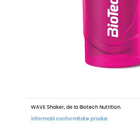
Înlocuitori de mese
Carbohidrați
Apărarea sanătății
Vitamine și minerale
Extracte din plante medicinale
Izoflavoni
Probiotice și enzime digestive
Sport de anduranţă, outdoor
Produse pentru relaxare
Collagen
Alte suplimente
WAVE Shaker, de la Biotech Nutrition.
Informatii conformitate produs