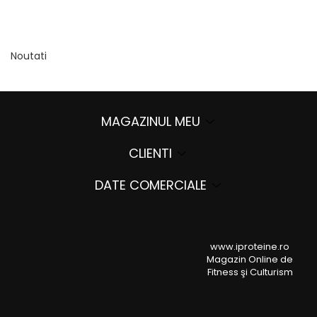
Înlocuitori de mese
Carbohidrați
Apărarea sanătății
Noutati
Vitamine și minerale
Extracte din plante medicinale
Izoflavoni
MAGAZINUL MEU
Probiotice și enzime digestive
Sport de anduranţă, outdoor
CLIENTI
Produse pentru relaxare
DATE COMERCIALE
Collagen
Alte suplimente