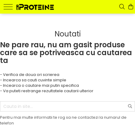
Suplimente
Accesorii
La preț redus
Producători
Noutati
Proteine
Centuri
PROMOȚII
BioTech USA
Lichidare de stoc!
Devil Nutrition
Aminoacizi
Mănuşi
Ne pare rau, nu am gasit produse
Galvanize Nutrition
Glutamină
Protecţia încheieturilor
care sa se potriveasca cu cautarea
Muscle House
ta
Articulații și oase
Shakere
Nano Supps
Batoane
Alte accesorii
Nutriversum
- Verifica de doua ori scrierea
Power System
Creatine
- Incearca sa cauti cuvinte simple
Pure Gold
Creşterea testosteronului
- Incearca o cautare mai putin specifica
Scitec Nutrition
- Va puteti restrange rezultatele cautarii ulterior
Creștere masă musculară
Tesla
Energie şi hidratare
Xplode Gain Nutrition
Oxizi nitrici și Pump-uri
Pentru mai multe informatii te rog sa ne contactezi la numarul de
Pre-Workout
telefon
Slăbire, arderea grăsimilor