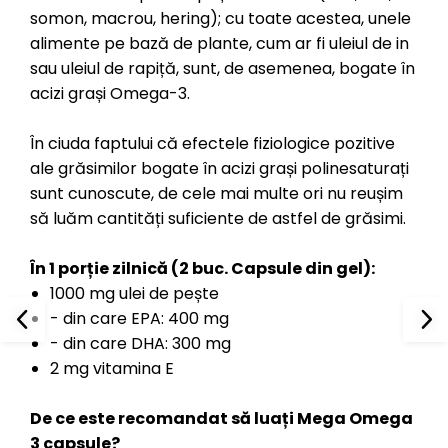
somon, macrou, hering); cu toate acestea, unele
alimente pe bază de plante, cum ar fi uleiul de in
sau uleiul de rapiță, sunt, de asemenea, bogate în
acizi grași Omega-3.
În ciuda faptului că efectele fiziologice pozitive
ale grăsimilor bogate în acizi grași polinesaturați
sunt cunoscute, de cele mai multe ori nu reușim
să luăm cantități suficiente de astfel de grăsimi.
În 1 porție zilnică (2 buc. Capsule din gel):
1000 mg ulei de pește
- din care EPA: 400 mg
- din care DHA: 300 mg
2 mg vitamina E
De ce este recomandat să luați Mega Omega
3 capsule?