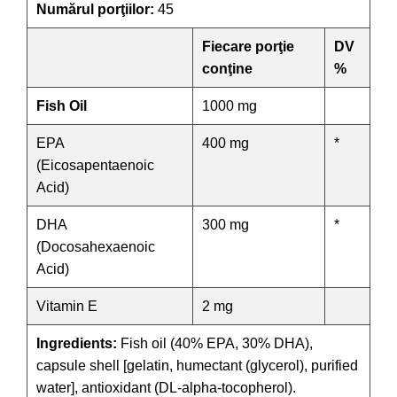
Numărul porţiilor:
45
Fiecare porţie
DV
conţine
%
Fish Oil
1000 mg
EPA
400 mg
*
(Eicosapentaenoic
Acid)
DHA
300 mg
*
(Docosahexaenoic
Acid)
Vitamin E
2 mg
Ingredients:
Fish oil (40% EPA, 30% DHA),
capsule shell [gelatin, humectant (glycerol), purified
water], antioxidant (DL-alpha-tocopherol).