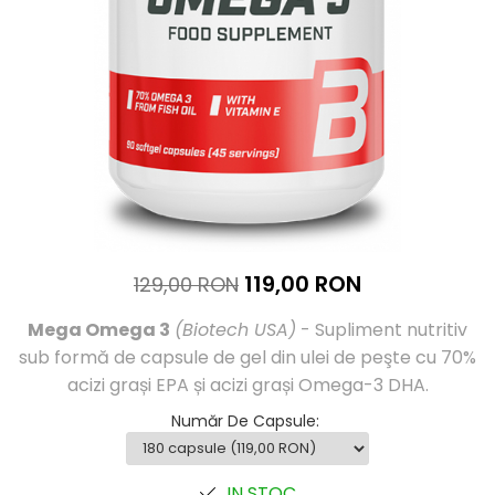
Înlocuitori de mese
Carbohidrați
Apărarea sanătății
Vitamine și minerale
Extracte din plante medicinale
Izoflavoni
Probiotice și enzime digestive
Sport de anduranţă, outdoor
Produse pentru relaxare
119,00 RON
129,00 RON
Collagen
Alte suplimente
Mega Omega 3
(Biotech USA)
- Supliment nutritiv
sub formă de capsule de gel din ulei de peşte cu 70%
acizi grași EPA și acizi grași Omega-3 DHA.
Număr De Capsule
:
IN STOC