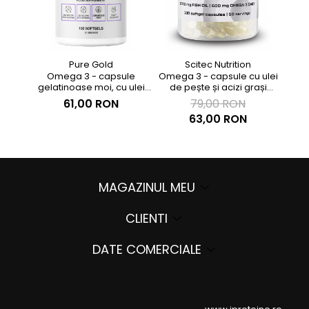
Pure Gold
Scitec Nutrition
Omega 3 - capsule
Omega 3 - capsule cu ulei
gelatinoase moi, cu ulei
de pește și acizi grași
de pește cu EPA și DHA
omega-3
61,00 RON
79,00 RON
63,00 RON
MAGAZINUL MEU
CLIENTI
DATE COMERCIALE